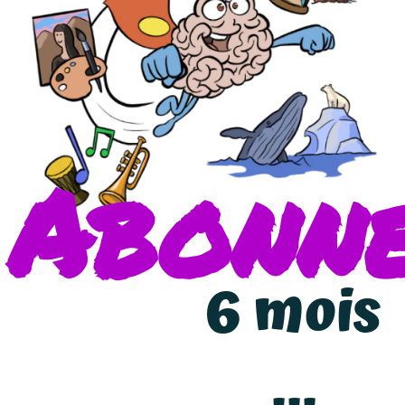
Abonn
6 mois
...