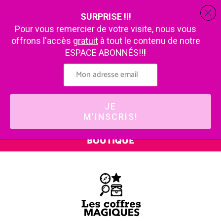
SURPRISE !!!
Pour vous remercier de votre visite, nous vous
offrons l'accès
gratuit
à tout le contenu de notre
ESPACE ABONNÉS!!
!
JE
M'INSCRIS!
BOUTIQUE