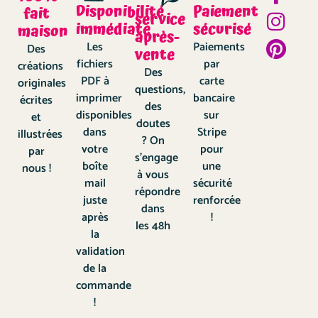
Disponibilité
Paiement
fait
service
immédiate
sécurisé
maison
après-
Les
Paiements
Des
vente
fichiers
par
créations
Des
PDF à
carte
originales
questions,
imprimer
bancaire
écrites
des
disponibles
sur
et
doutes
dans
Stripe
illustrées
? On
votre
pour
par
s’engage
boîte
une
nous !
à vous
mail
sécurité
répondre
juste
renforcée
dans
après
!
les 48h
la
validation
de la
commande
!