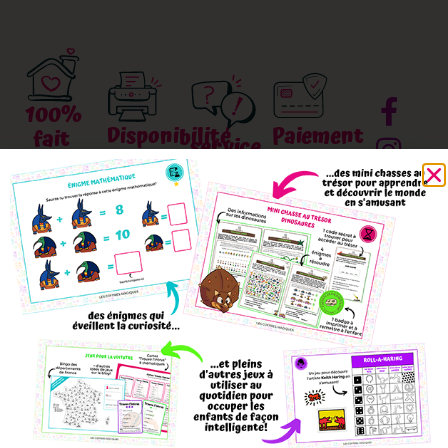
100%
Disponibilité
Paiement
fait
service
immédiate
sécurisé
maison
après-
Les
Paiements
Des
vente
fichiers
par
créations
Des
PDF à
carte
originales
questions,
imprimer
bancaire
écrites
des
disponibles
sur
et
doutes
dans
Stripe
illustrées
? On
votre
pour
par
s’engage
boîte
une
nous !
à vous
mail
sécurité
répondre
juste
renforcée
dans
après
!
les 48h