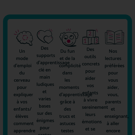
Des
Des
Un
Du fun
Nos
supports
outils
mode
et de la
lectures
d'apprentissage
concrets
d'emploi
complicité
préférées
clé en
pour
du
dans
pour
main
aider
cerveau
les
vous
ludiques
vos
pour
moments
aider,
et
enfants
expliquer
d'apprentissage
vous,
varies
à vivre
à vos
grâce à
parents
bases
sereinement
enfants/
des
et
sur des
leurs
élèves
trucs et
enseignant,
énigmes
émotions
comment
astuces
à aller
pour
et se
apprendre
testes
encore