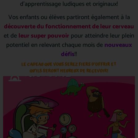
d’apprentissage ludiques et originaux!
Vos enfants ou élèves partiront également à la
découverte du fonctionnement de leur cerveau
et de
leur super pouvoir
pour atteindre leur plein
potentiel en relevant chaque mois de
nouveaux
défis
!!
LE
CADEAU QUE VOUS SEREZ FIERS D’OFFRIR ET
QU’ILS SERONT HEUREUX DE REÇEVOIR!