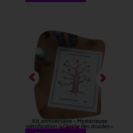
Kit anniversaire « Mystérieuse
pétrification à l’école des druides »
5.00
€