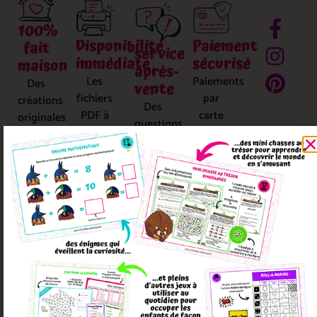
100%
Disponibilité
Paiement
fait
service
immédiate
sécurisé
maison
après-
Les
Paiements
Des
vente
fichiers
par
créations
Des
PDF à
carte
originales
questions,
imprimer
bancaire
écrites
des
disponibles
sur
et
doutes
dans
Stripe
illustrées
? On
votre
pour
par
s’engage
boîte
une
nous !
à vous
mail
sécurité
répondre
juste
renforcée
dans
après
!
les 48h
la
validation
de la