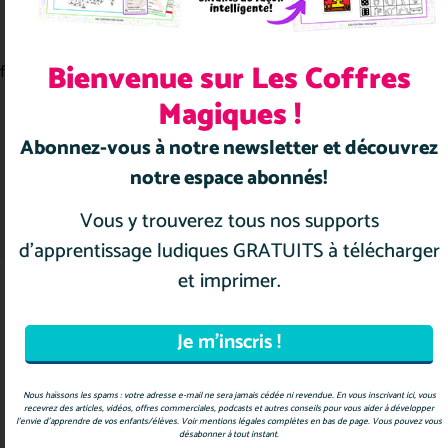
commande
!
Bienvenue sur Les Coffres
ffiliation
CGV
Mentions légales
Politique de confidentialité
Magiques !
2024 © Les Coffres Magiques
Abonnez-vous à notre newsletter et découvrez
Création du site par
e-novweb
notre espace abonnés!
Vous y trouverez tous nos supports
d’apprentissage ludiques GRATUITS à télécharger
et imprimer.
Nous haïssons les spams : votre adresse e-mail ne sera jamais cédée ni revendue. En vous inscrivant ici, vous
recevrez des articles, vidéos, offres commerciales, podcasts et autres conseils pour vous aider à développer
l’envie d’apprendre de vos enfants/élèves. Voir mentions légales complètes en bas de page. Vous pouvez vous
désabonner à tout instant.