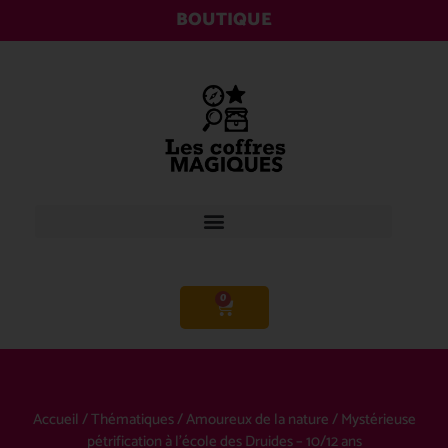
BOUTIQUE
0
Accueil
/
Thématiques
/
Amoureux de la nature
/ Mystérieuse
pétrification à l’école des Druides – 10/12 ans