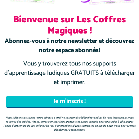
Bienvenue sur Les Coffres
Magiques !
Abonnez-vous à notre newsletter et découvrez
notre espace abonnés!
Vous y trouverez tous nos supports
JEU À TESTER: PUISSANCE 4 DE LA LECTURE
d’apprentissage ludiques GRATUITS à télécharger
Découvre dans cet article comment utiliser les grilles
de Puissance 4 de la lecture de notre espace abonnés
et imprimer.
pour aider …
Lire la suite
Nous haïssons les spams : votre adresse e-mail ne sera jamais cédée ni revendue. En vous inscrivant ici, vous
recevrez des articles, vidéos, offres commerciales, podcasts et autres conseils pour vous aider à développer
l’envie d’apprendre de vos enfants/élèves. Voir mentions légales complètes en bas de page. Vous pouvez vous
désabonner à tout instant.