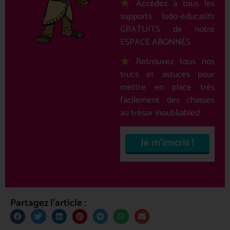
Accédez à tous les
supports ludo-éducatifs
GRATUITS de notre
ESPACE ABONNÉS
Retrouvez tous nos
trucs et astuces pour
mettre en place très
facilement des chasses
au trésor inoubliables!
Partagez l'article :