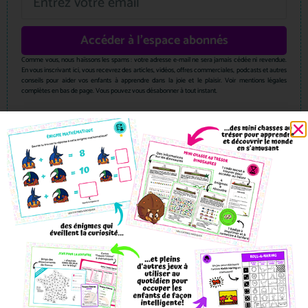
Accéder à l'espace abonnés
Comme vous, nous haïssons les spams : votre adresse e-mail ne sera jamais cédée ni revendue.
En vous inscrivant ici, vous recevrez des articles, vidéos, offres commerciales, podcasts et autres
conseils pour aider vos enfants à apprendre dans la joie et le plaisir. Voir mentions légales
complètes en bas de page. Vous pouvez vous désabonner à tout instant.
Nos blogs préférés
Faire découvrir l’écologie aux enfants
Grandir avec plaisir
La chasse aux jeux
Les super parents
L’épopée ludique
Parents-enfants-connectes